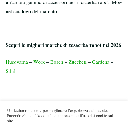
un’ampia gamma di accessori per i rasaerba robot iMow
nel catalogo del marchio.
Scopri le migliori marche di tosaerba robot nel 2026
Husqvarna
–
Worx
–
Bosch
–
Zuccheti
–
Gardena
–
Sthil
Utilizziamo i cookie per migliorare l'esperienza dell'utente.
Facendo clic su "Accetta", si acconsente all'uso dei cookie sul
sito.
© 2026
miglior-robot-tagliaerba.it
Tutti i diritti riservati. |
Condizioni