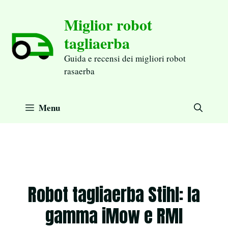
Aller
Miglior robot
au
tagliaerba
contenu
Guida e recensi dei migliori robot
rasaerba
Menu
Robot tagliaerba Stihl: la
gamma iMow e RMI