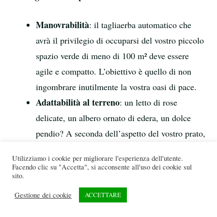
Manovrabilità
: il tagliaerba automatico che
avrà il privilegio di occuparsi del vostro piccolo
spazio verde di meno di 100 m² deve essere
agile e compatto. L’obiettivo è quello di non
ingombrare inutilmente la vostra oasi di pace.
Adattabilità al terreno
: un letto di rose
delicate, un albero ornato di edera, un dolce
pendio? A seconda dell’aspetto del vostro prato,
il robot per tagliare i erba deve utilizzare tutta la
Utilizziamo i cookie per migliorare l'esperienza dell'utente.
sua gamma di funzioni. Approfondiremo questo
Facendo clic su "Accetta", si acconsente all'uso dei cookie sul
sito.
punto nel corso dell’articolo.
Navigazione intelligente
: una navigazione
Gestione dei cookie
ACCETTARE
precisa e ben studiata è un vero vantaggio negli